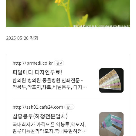
2025-05-20 강화
http://prmedi.co.kr
광고
피알메디 디자인무료!
한의원 병의원 동물병원 인쇄전문 -
약봉투,약포지,챠트,비닐봉투, 디자인
무료!
http://ssh01.cafe24.com
광고
삼흥봉투(하청전문업체)
국내최저가 가격오픈 약봉투,약포지,
알루미늄칼라약포지,국내유일하청전