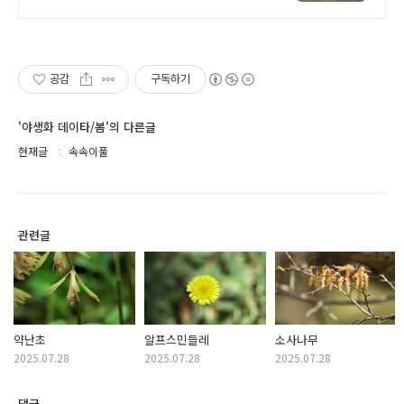
문업체,공장특가
공감
구독하기
'야생화 데이타/봄'의 다른글
현재글
속속이풀
관련글
약난초
알프스민들레
소사나무
2025.07.28
2025.07.28
2025.07.28
댓글