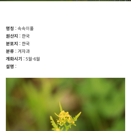
명칭
: 속속이풀
원산지
: 한국
분포지
: 한국
분류
: 겨자과
개화시기
: 5월-6월
설명
: