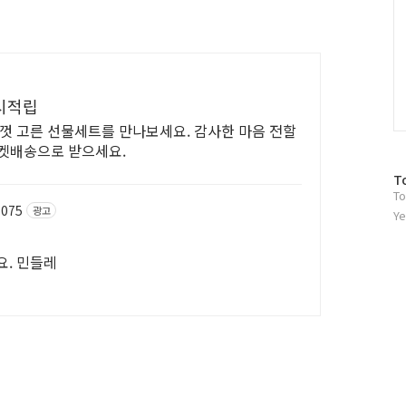
시적립
성껏 고른 선물세트를 만나보세요. 감사한 마음 전할
로켓배송으로 받으세요.
방
T
To
문
1075
광고
자
Ye
수
세요. 민들레