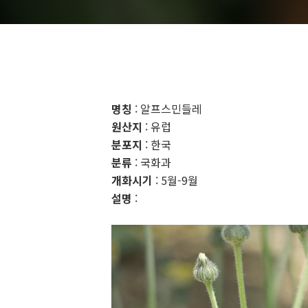
명칭
: 알프스민들레
원산지
: 유럽
분포지
: 한국
분류
: 국화과
개화시기
: 5월-9월
설명
: