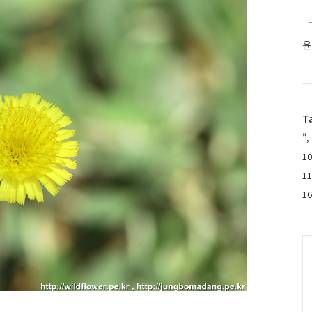
윤
T
",
10
1
1
C