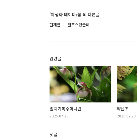
'야생화 데이타/봄'의 다른글
현재글
알프스민들레
관련글
얼치기복주머니란
약난초
2025.07.28
2025.07.28
댓글