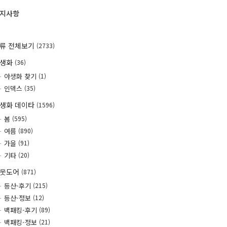
지사항
류 전체보기
(2733)
야생화
(36)
야생화 찾기
(1)
인덱스
(35)
생화 데이타
(1596)
봄
(595)
여름
(890)
가을
(91)
기타
(20)
웃도어
(871)
등산-후기
(215)
등산-정보
(12)
백패킹-후기
(89)
백패킹-정보
(21)