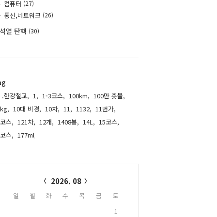
컴퓨터
(27)
통신,네트워크
(26)
석열 탄핵
(30)
ag
.한강철교,
1,
1-3코스,
100km,
100만 촛불,
kg,
10대 비경,
10차,
11,
1132,
11번가,
1코스,
121차,
12개,
1408봉,
14L,
15코스,
6코스,
177ml,
alendar
2026. 08
일
월
화
수
목
금
토
1