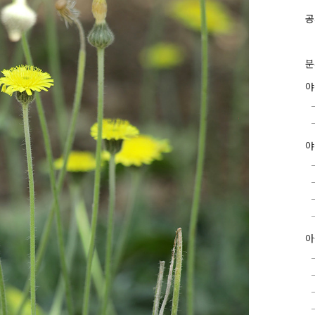
공
분
야
아