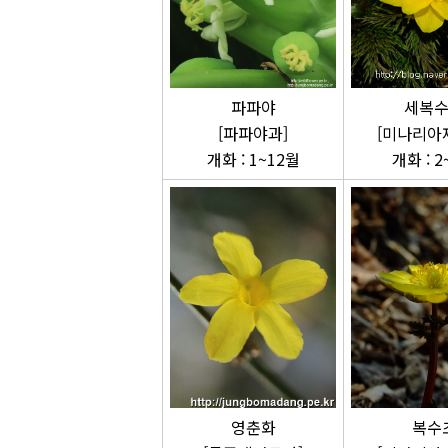
세복
파파야
[미나리아
[파파야과]
개화 : 2
개화 : 1~12월
영춘화
복수