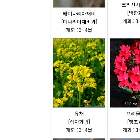
크리산
[백합
왜미나리아재비
개화 : 3
[미나리아재비과]
개화 : 3~4월
유채
프리
[십자화과]
[앵초
개화 : 3~4월
개화 : 3