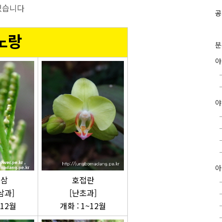
 있습니다
공
 노랑
분
야
아
리삼
호접란
삼과]
[난초과]
~12월
개화 : 1~12월