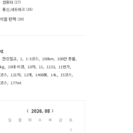
컴퓨터
(27)
통신,네트워크
(26)
석열 탄핵
(30)
ag
.한강철교,
1,
1-3코스,
100km,
100만 촛불,
kg,
10대 비경,
10차,
11,
1132,
11번가,
1코스,
121차,
12개,
1408봉,
14L,
15코스,
6코스,
177ml,
alendar
2026. 08
일
월
화
수
목
금
토
1