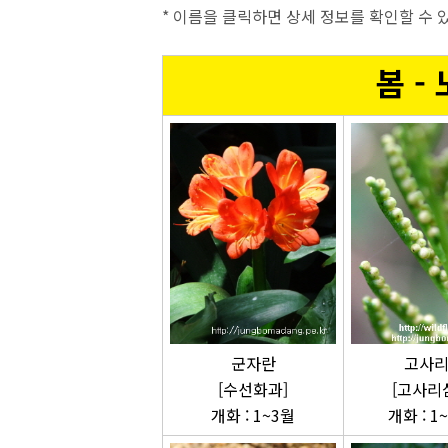
* 이름을 클릭하면 상세 정보를 확인할 수
봄 -
군자란
고사
[수선화과]
[고사리
개화 : 1~3월
개화 : 1