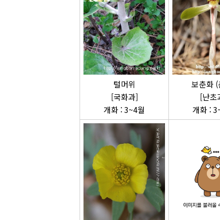
털머위
보춘화 (
[국화과]
[난초
개화 : 3~4월
개화 : 3