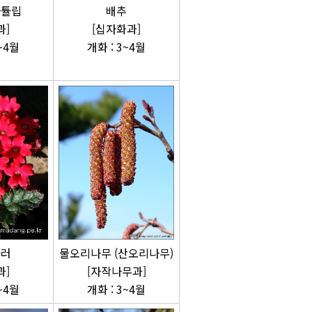
사튤립
배추
과]
[십자화과]
~4월
개화 : 3~4월
뮬러
물오리나무 (산오리나무)
과]
[자작나무과]
~4월
개화 : 3~4월