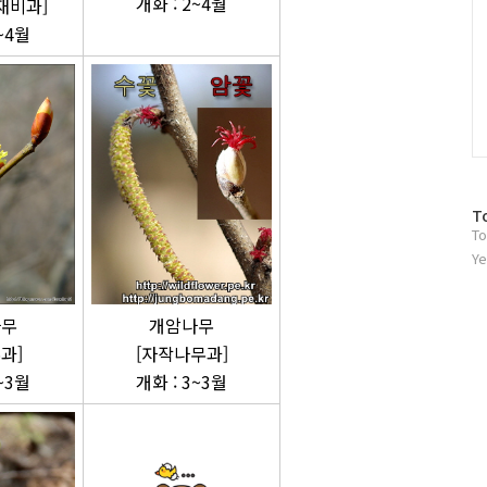
개화 : 2~4월
재비과]
~4월
방
T
To
문
자
Ye
수
나무
개암나무
과]
[자작나무과]
~3월
개화 : 3~3월