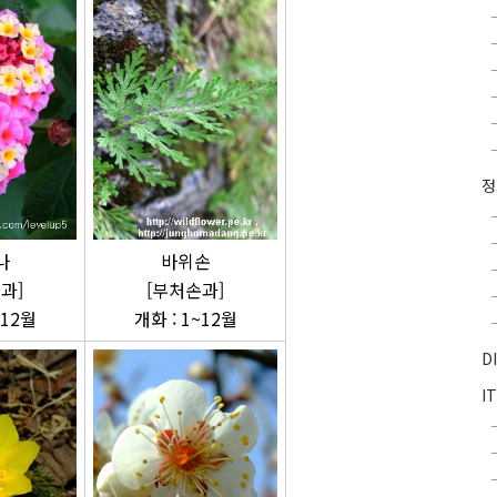
나
바위손
과]
[부처손과]
~12월
개화 : 1~12월
D
I