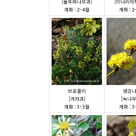
[물푸레나무과]
[미나리아
개화 : 2~4월
개화 : 2
브로콜리
생강
[겨자과]
[녹나무
개화 : 3~3월
개화 : 3