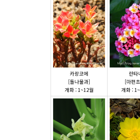
카랑코에
란타
[돌나물과]
[마편초
개화 : 1~12월
개화 : 1