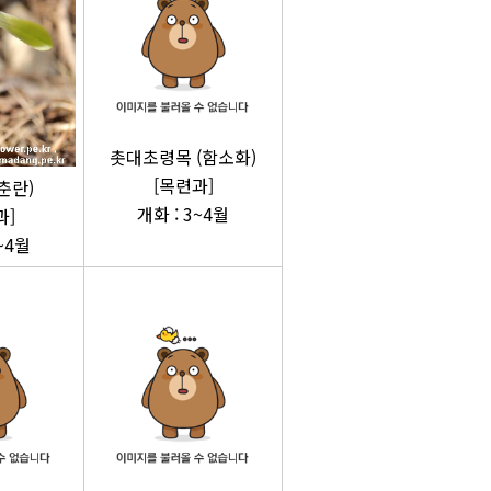
촛대초령목 (함소화)
[목련과]
춘란)
개화 : 3~4월
과]
~4월