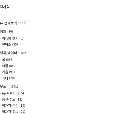
지사항
류 전체보기
(2733)
야생화
(36)
야생화 찾기
(1)
인덱스
(35)
생화 데이타
(1596)
봄
(595)
여름
(890)
가을
(91)
기타
(20)
웃도어
(871)
등산-후기
(215)
등산-정보
(12)
백패킹-후기
(89)
백패킹-정보
(21)